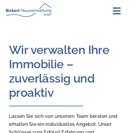
Zum
Inhalt
Togg
springen
Navi
Home
Wir verwalten Ihre
Unternehmen
Immobilie –
Leistungen
zuverlässig und
Mediation
proaktiv
Team
Lassen Sie sich von unserem Team beraten und
erhalten Sie ein individuelles Angebot. Unser
Kontakt
Schlüssel zum Erfolg? Erfahrung und